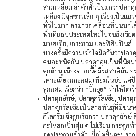
สามเหลี่ยม ลำตัวสั้นป้อมกว่าปลาดุก
เหลือง มีจุดขาวเล็ก ๆ เรียงเป็นแ
ทั่วไปมาก สามารถเคลื่อนที่บนบกได
พื้นที่แถบประเทศไทยไปจนถึงเวีย
มาเลเซีย, เกาะกวม และฟิลิปปินส์
บางครั้งมีความเข้าใจผิดกันว่าปลาดุ
คนละชนิดกัน ปลาดุกอุยเป็นที่นิ
ดุกด้าน เนื่องจากเนื้อมีรสชาติมัน อ
เพาะเลี้ยงและผสมเทียมในบ่อ แต่ป
ลูกผสม เรียกว่า “บิ๊กอุย” ทำให้โตเ
ปลาดุกยักษ์, ปลาดุกรัสเชีย, ปลาด
ปลาดุกรัสเซียเป็นสายพันธุ์ที่มีขนา
กิโลกรัม จึงถูกเรียกว่า ปลาดุกยัก
กะโหลกเป็นตุ่ม ๆ ไม่เรียบ กระดูกท้
จุดประตามลำตัว เมื่อโตขึ้นจะปราก