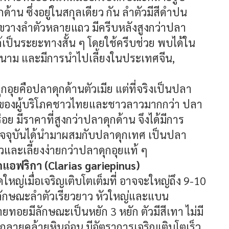
ด้าน ซึ่งอยู่ในสกุลเดียว กัน ลำตัวมีสีดำปน
ถวขวางลำตัวหลายแถว มีครีบหลังสูงกว่าปลา
้เป็นระยะทางสั้น ๆ โดยใช้ครีบช่วย พบได้ใน
ดนาม และมีการนำไปเลี้ยงในประเทศจีน,
กอุยคือปลาดุกด้านตัวเมีย แต่ที่จริงเป็นปลา
ยมของผู้บริโภคชาวไทยและชาวลาวมากกว่า ปลา
ร่อย มีราคาที่สูงกว่าปลาดุกด้าน จึงได้มีการ
ัจจุบันได้นำมาผสมกับปลาดุกเทศ เป็นปลา
ร็วและเลี้ยงง่ายกว่าปลาดุกอุยแท้ ๆ
ุกแอฟริกา (Clarias gariepinus)
ดใหญ่เมื่อเจริญเติบโตเต็มที่ อาจจะใหญ่ถึง 9-10
ษ์ ลักษณะลำตัวเรียวยาว หัวใหญ่และแบน
ายทอยมีลักษณะเป็นหยัก 3 หยัก ตัวมีสีเทา ไม่มี
ฏลายคล้ายหินอ่อน มีอัตราการเจริญเติบโตเร็ว