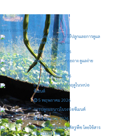
บทความเกษตร
กระเจี๊ยบเขียวยักษ์ วิธีปลูกและการดูแล
ให้ฝักดก ฉบับมือใหม่
29 กรกฎาคม 2026
ปลูกผักสวนครัวในกระถาง ดูแลง่าย
เก็บกินได้ตลอดปี
16 กรกฎาคม 2026
การบังคับมะนาวนอกฤดูในวงบ่อ
ซีเมนต์
5 พฤษภาคม 2026
การปลูกมะนาวในวงบ่อซีเมนต์
24 เมษายน 2026
ควบคุมป้องกันแมลงศัตรูพืช โดยใช้สาร
เร่งซุปเปอร์ พด. 7