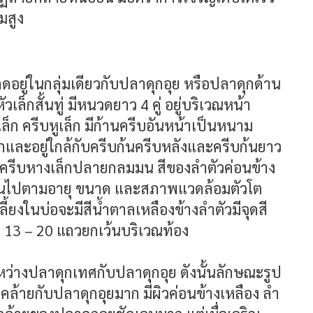
มสูง
ดอยู่ในกลุ่มเดียวกับปลาดุกอุย หรือปลาดุกด้าน
เล็กสั้นทู่ มีหนวดยาว 4 คู่ อยู่บริเวณหน้า
ตาเล็ก ครีบหูเล็ก มีก้านครีบอันหน้าเป็นหนาม
เล็กและอยู่ใกล้กับครีบก้นครีบหลังและครีบก้นยาว
ครีบหางเล็กปลายกลมมน สีของลำตัวค่อนข้าง
ยนไปตามอายุ ขนาด และสภาพแวดล้อมตัวโต
เลี้ยงในบ่อจะมีสีน้ำตาลเหลืองข้างลำตัวมีจุดสี
13 – 20 แถวยกเว้นบริเวณท้อง
หว่างปลาดุกเทศกับปลาดุกอุย ดังนั้นลักษณะรูป
ล้ายกับปลาดุกอุยมาก มีผิวค่อนข้างเหลือง ลำ