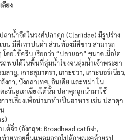
ลี้ยง
ปลาน้ำจืดในวงศ์ปลาดุก (Clariidae) มีรูปร่าง
งแบน มีสีเทาปนดำ ส่วนท้องมีสีขาว สามารถ
ๆ โดยใช้ครีบ เรียกว่า “ปลาแถก” ขนาดเมื่อโต
ถพบได้ในพื้นที่ลุ่มน้ำโขงจนลุ่มน้ำเจ้าพระยา
ลายู, เกาะสุมาตรา, เกาะชวา, เกาะบอร์เนียว,
ลังกา, บังกลาเทศ, อินเดีย และพม่า ใน
ันออกเฉียงใต้นั้น ปลาดุกถูกนำมาใช้
ารเลี้ยงเพื่อนำมาทำเป็นอาหาร เช่น ปลาดุก
้น
us)
แต้จิ๋ว (อังกฤษ: Broadhead catfish,
ดูกท้ายทอยยื่นแหลมออกไปลักษณะคล้ายรูป