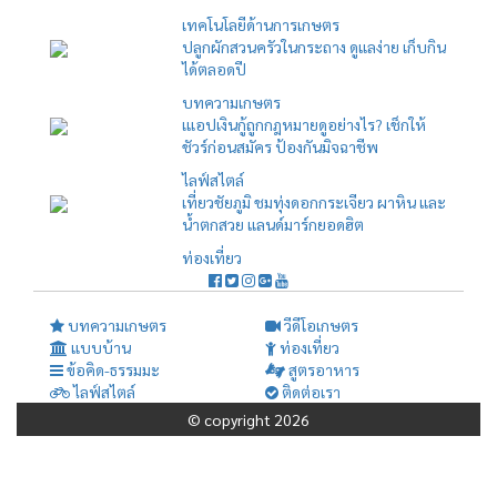
เทคโนโลยีด้านการเกษตร
ปลูกผักสวนครัวในกระถาง ดูแลง่าย เก็บกิน
ได้ตลอดปี
บทความเกษตร
เแอปเงินกู้ถูกกฎหมายดูอย่างไร? เช็กให้
ชัวร์ก่อนสมัคร ป้องกันมิจฉาชีพ
ไลฟ์สไตล์
เที่ยวชัยภูมิ ชมทุ่งดอกกระเจียว ผาหิน และ
น้ำตกสวย แลนด์มาร์กยอดฮิต
ท่องเที่ยว
บทความเกษตร
วีดีโอเกษตร
แบบบ้าน
ท่องเที่ยว
ข้อคิด-ธรรมมะ
สูตรอาหาร
ไลฟ์สไตล์
ติดต่อเรา
© copyright 2026