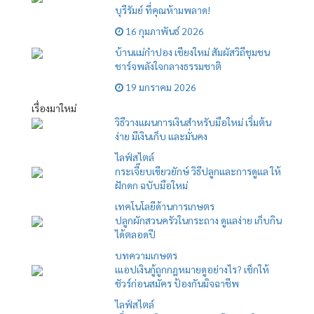
บุรีรัมย์ ที่คุณห้ามพลาด!
16 กุมภาพันธ์ 2026
บ้านแม่กำปอง เชียงใหม่ สัมผัสวิถีชุมชน
ชาร์จพลังใจกลางธรรมชาติ
19 มกราคม 2026
เรื่องมาใหม่
วิธีวางแผนการเงินสำหรับมือใหม่ เริ่มต้น
ง่าย มีเงินเก็บ และมั่นคง
ไลฟ์สไตล์
กระเจี๊ยบเขียวยักษ์ วิธีปลูกและการดูแล ให้
ฝักดก ฉบับมือใหม่
เทคโนโลยีด้านการเกษตร
ปลูกผักสวนครัวในกระถาง ดูแลง่าย เก็บกิน
ได้ตลอดปี
บทความเกษตร
เแอปเงินกู้ถูกกฎหมายดูอย่างไร? เช็กให้
ชัวร์ก่อนสมัคร ป้องกันมิจฉาชีพ
ไลฟ์สไตล์