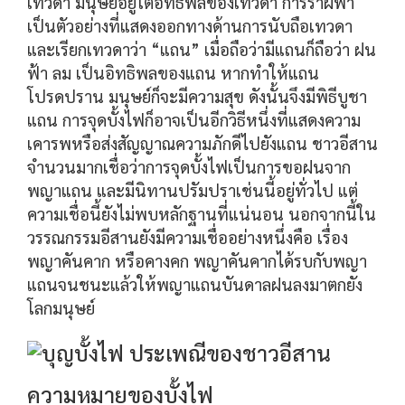
เทวดา มนุษย์อยู่ใต้อิทธิพลของเทวดา การรำผีฟ้า
เป็นตัวอย่างที่แสดงออกทางด้านการนับถือเทวดา
และเรียกเทวดาว่า “แถน” เมื่อถือว่ามีแถนก็ถือว่า ฝน
ฟ้า ลม เป็นอิทธิพลของแถน หากทำให้แถน
โปรดปราน มนุษย์ก็จะมีความสุข ดังนั้นจึงมีพิธีบูชา
แถน การจุดบั้งไฟก็อาจเป็นอีกวิธีหนึ่งที่แสดงความ
เคารพหรือส่งสัญญาณความภักดีไปยังแถน ชาวอีสาน
จำนวนมากเชื่อว่าการจุดบั้งไฟเป็นการขอฝนจาก
พญาแถน และมีนิทานปรัมปราเช่นนี้อยู่ทั่วไป แต่
ความเชื่อนี้ยังไม่พบหลักฐานที่แน่นอน นอกจากนี้ใน
วรรณกรรมอีสานยังมีความเชื่ออย่างหนึ่งคือ เรื่อง
พญาคันคาก หรือคางคก พญาคันคากได้รบกับพญา
แถนจนชนะแล้วให้พญาแถนบันดาลฝนลงมาตกยัง
โลกมนุษย์
ความหมายของบั้งไฟ