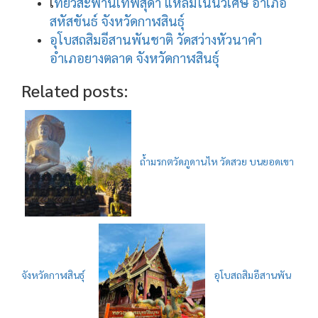
เ
ที่ยวสะพานเทพสุดา แหลมโนนวิเศษ อำเภอ
สหัสขันธ์ จังหวัดกาฬสินธุ์
อุโบสถสิมอีสานพันชาติ วัดสว่างหัวนาคำ
อำเภอยางตลาด จังหวัดกาฬสินธุ์
Related posts:
ถ้ำมรกตวัดภูดานไห วัดสวย บนยอดเขา
จังหวัดกาฬสินธุ์
อุโบสถสิมอีสานพัน