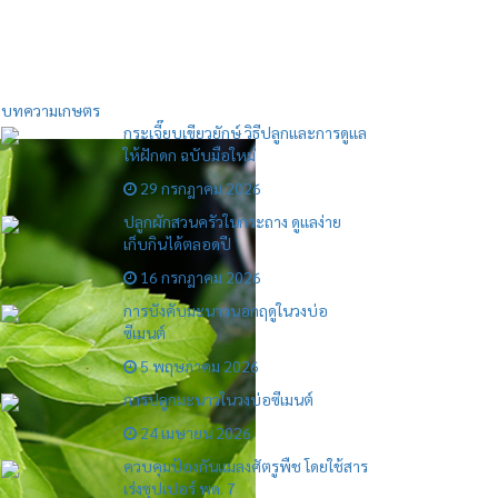
บทความเกษตร
กระเจี๊ยบเขียวยักษ์ วิธีปลูกและการดูแล
ให้ฝักดก ฉบับมือใหม่
29 กรกฎาคม 2026
ปลูกผักสวนครัวในกระถาง ดูแลง่าย
เก็บกินได้ตลอดปี
16 กรกฎาคม 2026
การบังคับมะนาวนอกฤดูในวงบ่อ
ซีเมนต์
5 พฤษภาคม 2026
การปลูกมะนาวในวงบ่อซีเมนต์
24 เมษายน 2026
ควบคุมป้องกันแมลงศัตรูพืช โดยใช้สาร
เร่งซุปเปอร์ พด. 7