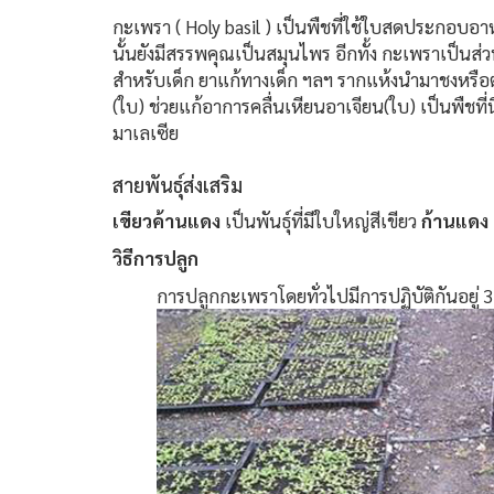
กะเพรา ( Holy basil ) เป็นพืชที่ใช้ใบสดประกอบอ
นั้นยังมีสรรพคุณเป็นสมุนไพร อีกทั้ง กะเพราเป
สำหรับเด็ก ยาแก้ทางเด็ก ฯลฯ รากแห้งนำมาชงหรือต้ม
(ใบ) ช่วยแก้อาการคลื่นเหียนอาเจียน(ใบ) เป็นพืชท
มาเลเซีย
สายพันธุ์ส่งเสริม
เขียวค้านแดง
เป็นพันธุ์ที่มีใบใหญ่สีเขียว
ก้านแดง
วิธีการปลูก
การปลูกกะเพราโดยทั่วไปมีการปฏิบัติกันอยู่ 3 วิธ