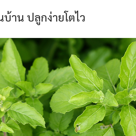
นบ้าน ปลูกง่ายโตไว