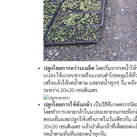
ปลูกโดยการหว่านเมล็ด
โดยเริ่มจากรดน้ำให้ช
แปลง ใช้แกลบขาวหรือแกลบดำโรยคลุมให้ทั่ว
เสร็จแล้วให้รดน้ำตาม และรดน้ำทุกๆ วัน ห
ระหว่าง 20×20 เซนติเมตร
ปลูกโดยการใช้ต้นกล้า
เป็นวิธีที่เกษตรกรน
โดยทำการเพาะกล้าในแปลงเพาะจนกระทั่งกล้า
ตอนเย็นและปลูกให้เสร็จภายในวันเดียวกัน เม
20×20 เซนติเมตร แล้วนำต้นกล้าที่เด็ดยอดแล
รดน้ำตามทันทีและรดน้ำทุกวัน