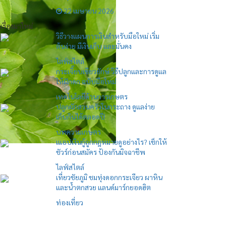
22 เมษายน 2026
เรื่องมาใหม่
วิธีวางแผนการเงินสำหรับมือใหม่ เริ่ม
ต้นง่าย มีเงินเก็บ และมั่นคง
ไลฟ์สไตล์
กระเจี๊ยบเขียวยักษ์ วิธีปลูกและการดูแล
ให้ฝักดก ฉบับมือใหม่
เทคโนโลยีด้านการเกษตร
ปลูกผักสวนครัวในกระถาง ดูแลง่าย
เก็บกินได้ตลอดปี
บทความเกษตร
เแอปเงินกู้ถูกกฎหมายดูอย่างไร? เช็กให้
ชัวร์ก่อนสมัคร ป้องกันมิจฉาชีพ
ไลฟ์สไตล์
เที่ยวชัยภูมิ ชมทุ่งดอกกระเจียว ผาหิน
และน้ำตกสวย แลนด์มาร์กยอดฮิต
ท่องเที่ยว