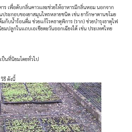
าหาร เพื่อดับกลิ่นคาวและช่วยให้อาหารมีกลิ่นหอม นอกจาก
็นส่วนประกอบของยาสมุนไพรหลายชนิด เช่น ยารักษาตานขโมย
กับน้ำร้อนดื่ม ช่วยแก้โรคธาตุพิการ (ราก) ช่วยบำรุงธาตุไฟ
ี่นิยมปลูกในแถบเอเชียตะวันออกเฉียงใต้ เช่น ประเทศไทย
เป็นที่นิยมโดยทั่วไป
ี ดังนี้