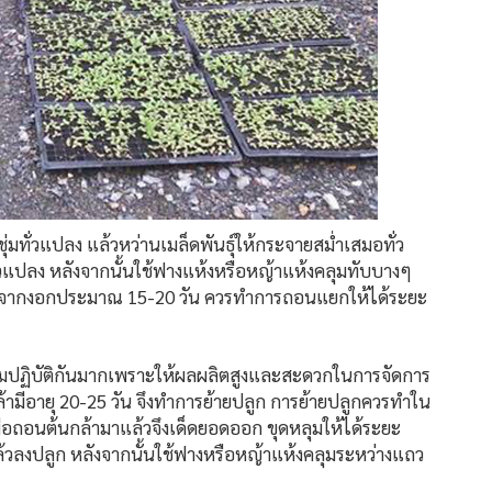
ุ่มทั่วแปลง แล้วหว่านเมล็ดพันธุ์ให้กระจายสม่ำเสมอทั่ว
แปลง หลังจากนั้นใช้ฟางแห้งหรือหญ้าแห้งคลุมทับบางๆ
ลังจากงอกประมาณ 15-20 วัน ควรทำการถอนแยกให้ได้ระยะ
ิยมปฏิบัติกันมากเพราะให้ผลผลิตสูงและสะดวกในการจัดการ
มีอายุ 20-25 วัน จึงทำการย้ายปลูก การย้ายปลูกควรทำใน
ื่อถอนต้นกล้ามาแล้วจึงเด็ดยอดออก ขุดหลุมให้ได้ระยะ
้วลงปลูก หลังจากนั้นใช้ฟางหรือหญ้าแห้งคลุมระหว่างแถว