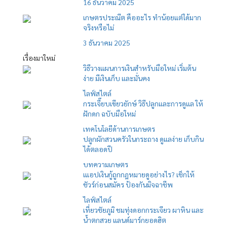
16 ธันวาคม 2025
เกษตรประณีต คืออะไร ทำน้อยแต่ใด้มาก
จริงหรือไม่
3 ธันวาคม 2025
เรื่องมาใหม่
วิธีวางแผนการเงินสำหรับมือใหม่ เริ่มต้น
ง่าย มีเงินเก็บ และมั่นคง
ไลฟ์สไตล์
กระเจี๊ยบเขียวยักษ์ วิธีปลูกและการดูแล ให้
ฝักดก ฉบับมือใหม่
เทคโนโลยีด้านการเกษตร
ปลูกผักสวนครัวในกระถาง ดูแลง่าย เก็บกิน
ได้ตลอดปี
บทความเกษตร
เแอปเงินกู้ถูกกฎหมายดูอย่างไร? เช็กให้
ชัวร์ก่อนสมัคร ป้องกันมิจฉาชีพ
ไลฟ์สไตล์
เที่ยวชัยภูมิ ชมทุ่งดอกกระเจียว ผาหิน และ
น้ำตกสวย แลนด์มาร์กยอดฮิต