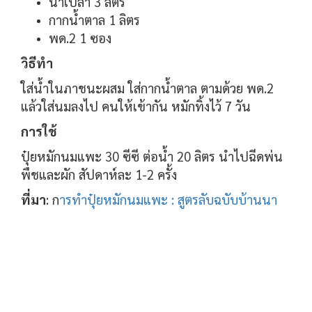
น้ำเปล่า 3 ลิตร
กากน้ำตาล 1 ลิตร
พด.2 1 ซอง
วิธีทำ
ใส่น้ำในภาชนะผสม ใส่กากน้ำตาล ตามด้วย พด.2
แล้วใส่นมลงไป คนให้เข้ากัน หมักทิ้งไว้ 7 วัน
การใช้
ปุ๋ยหมักนมแพะ 30 ซีซี ต่อน้ำ 20 ลิตร นำไปฉีดพ่น
พืชและผัก สัปดาห์ละ 1-2 ครั้ง
ที่มา
: ก
ารทำปุ๋ยหมักนมแพะ : สูตรลับฉบับบ้านนา