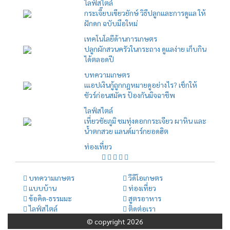
ไลฟ์สไตล์
กระเจี๊ยบเขียวยักษ์ วิธีปลูกและการดูแล ให้
ฝักดก ฉบับมือใหม่
เทคโนโลยีด้านการเกษตร
ปลูกผักสวนครัวในกระถาง ดูแลง่าย เก็บกิน
ได้ตลอดปี
บทความเกษตร
เแอปเงินกู้ถูกกฎหมายดูอย่างไร? เช็กให้
ชัวร์ก่อนสมัคร ป้องกันมิจฉาชีพ
ไลฟ์สไตล์
เที่ยวชัยภูมิ ชมทุ่งดอกกระเจียว ผาหิน และ
น้ำตกสวย แลนด์มาร์กยอดฮิต
ท่องเที่ยว
บทความเกษตร
วีดีโอเกษตร
แบบบ้าน
ท่องเที่ยว
ข้อคิด-ธรรมมะ
สูตรอาหาร
ไลฟ์สไตล์
ติดต่อเรา
© copyright 2026