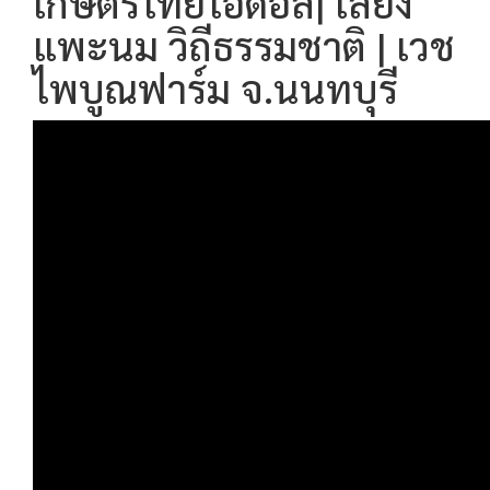
เกษตรไทยไอดอล| เลี้ยง
แพะนม วิถีธรรมชาติ | เวช
ไพบูณฟาร์ม จ.นนทบุรี