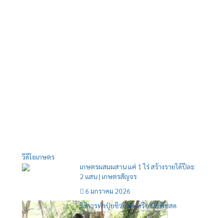
วีดีโอเกษตร
เกษตรผสมผสาน แค่ 1 ไร่ สร้างรายได้ปีละ
2 แสน | เกษตรสัญจร
6 มกราคม 2026
วิธีการทำปุ๋ยชีวภาพ หรือ ปุ๋ยพืชสด