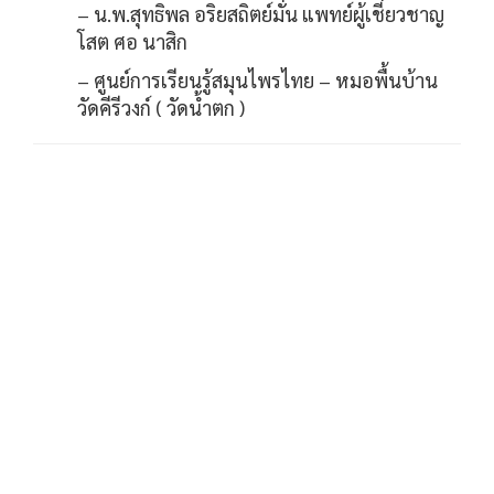
– น.พ.สุทธิพล อริยสถิตย์มั่น แพทย์ผู้เชี่ยวชาญ
โสต ศอ นาสิก
– ศูนย์การเรียนรู้สมุนไพรไทย – หมอพื้นบ้าน
วัดคีรีวงก์ ( วัดน้ำตก )