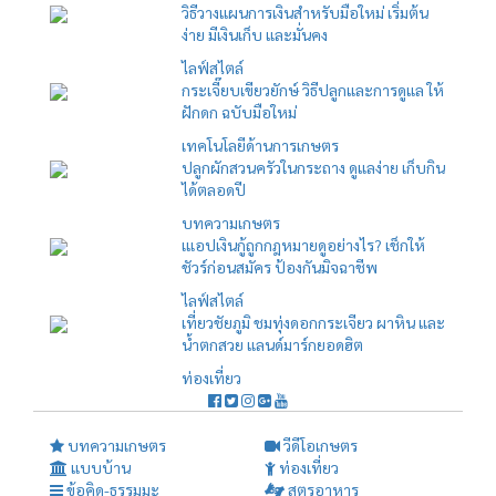
วิธีวางแผนการเงินสำหรับมือใหม่ เริ่มต้น
ง่าย มีเงินเก็บ และมั่นคง
ไลฟ์สไตล์
กระเจี๊ยบเขียวยักษ์ วิธีปลูกและการดูแล ให้
ฝักดก ฉบับมือใหม่
เทคโนโลยีด้านการเกษตร
ปลูกผักสวนครัวในกระถาง ดูแลง่าย เก็บกิน
ได้ตลอดปี
บทความเกษตร
เแอปเงินกู้ถูกกฎหมายดูอย่างไร? เช็กให้
ชัวร์ก่อนสมัคร ป้องกันมิจฉาชีพ
ไลฟ์สไตล์
เที่ยวชัยภูมิ ชมทุ่งดอกกระเจียว ผาหิน และ
น้ำตกสวย แลนด์มาร์กยอดฮิต
ท่องเที่ยว
บทความเกษตร
วีดีโอเกษตร
แบบบ้าน
ท่องเที่ยว
ข้อคิด-ธรรมมะ
สูตรอาหาร