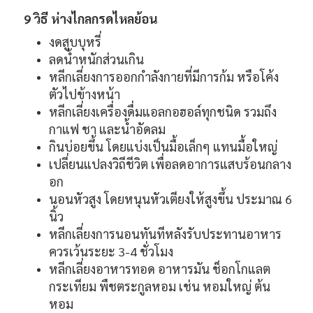
9 วิธี ห่างไกลกรดไหลย้อน
งดสูบบุหรี่
ลดน้ำหนักส่วนเกิน
หลีกเลี่ยงการออกกำลังกายที่มีการก้ม หรือโค้ง
ตัวไปข้างหน้า
หลีกเลี่ยงเครื่องดื่มแอลกอฮอล์ทุกชนิด รวมถึง
กาแฟ ชา และน้ำอัดลม
กินบ่อยขึ้น โดยแบ่งเป็นมื้อเล็กๆ แทนมื้อใหญ่
เปลี่ยนแปลงวิถีชีวิต เพื่อลดอาการแสบร้อนกลาง
อก
นอนหัวสูง โดยหนุนหัวเตียงให้สูงขึ้น ประมาณ 6
นิ้ว
หลีกเลี่ยงการนอนทันทีหลังรับประทานอาหาร
ควรเว้นระยะ 3-4 ชั่วโมง
หลีกเลี่ยงอาหารทอด อาหารมัน ช็อกโกแลต
กระเทียม พืชตระกูลหอม เช่น หอมใหญ่ ต้น
หอม