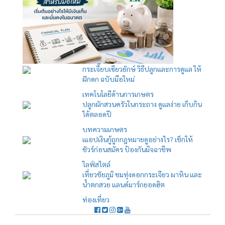
กระเจี๊ยบเขียวยักษ์ วิธีปลูกและการดูแล ให้
ฝักดก ฉบับมือใหม่
เทคโนโลยีด้านการเกษตร
ปลูกผักสวนครัวในกระถาง ดูแลง่าย เก็บกิน
ได้ตลอดปี
บทความเกษตร
เแอปเงินกู้ถูกกฎหมายดูอย่างไร? เช็กให้
ชัวร์ก่อนสมัคร ป้องกันมิจฉาชีพ
ไลฟ์สไตล์
เที่ยวชัยภูมิ ชมทุ่งดอกกระเจียว ผาหิน และ
น้ำตกสวย แลนด์มาร์กยอดฮิต
ท่องเที่ยว