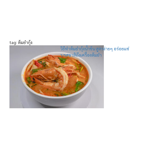
tag: ต้มยำกุ้ง
วิธีทำต้มยำกุ้งน้ำข้น สูตรง่ายๆ อร่อยแซ่
บรสชาติถึงเครื่องต้มยำ