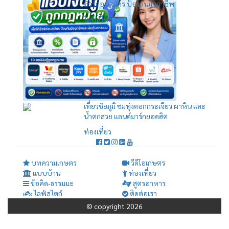
ชัวร์ก่อนสมัคร ป้องกันมิจฉาชีพ
ไลฟ์สไตล์
เที่ยวชัยภูมิ ชมทุ่งดอกกระเจียว ผาหิน และ
น้ำตกสวย แลนด์มาร์กยอดฮิต
ท่องเที่ยว
บทความเกษตร
วีดีโอเกษตร
แบบบ้าน
ท่องเที่ยว
ข้อคิด-ธรรมมะ
สูตรอาหาร
ไลฟ์สไตล์
ติดต่อเรา
© copyright 2026