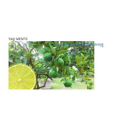
tag: มะนาว
การผลิตมะนาวให้ออกนอกฤดู