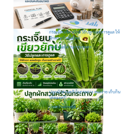
กระเจี๊ยบเขียวยักษ์ วิธีปลูกและการดูแล ให้
ฝักดก ฉบับมือใหม่
เทคโนโลยีด้านการเกษตร
ปลูกผักสวนครัวในกระถาง ดูแลง่าย เก็บกิน
ได้ตลอดปี
บทความเกษตร