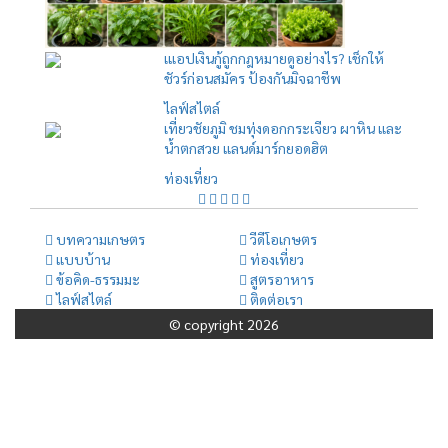
เแอปเงินกู้ถูกกฎหมายดูอย่างไร? เช็กให้
ชัวร์ก่อนสมัคร ป้องกันมิจฉาชีพ
ไลฟ์สไตล์
เที่ยวชัยภูมิ ชมทุ่งดอกกระเจียว ผาหิน และ
น้ำตกสวย แลนด์มาร์กยอดฮิต
ท่องเที่ยว
บทความเกษตร
วีดีโอเกษตร
แบบบ้าน
ท่องเที่ยว
ข้อคิด-ธรรมมะ
สูตรอาหาร
ไลฟ์สไตล์
ติดต่อเรา
© copyright 2026