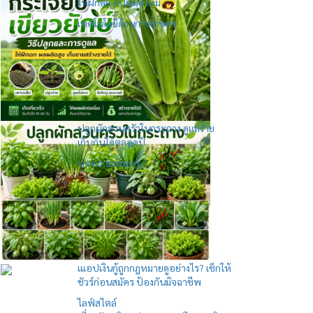
ให้ฝักดก ฉบับมือใหม่
เทคโนโลยีด้านการเกษตร
ปลูกผักสวนครัวในกระถาง ดูแลง่าย
เก็บกินได้ตลอดปี
บทความเกษตร
เแอปเงินกู้ถูกกฎหมายดูอย่างไร? เช็กให้
ชัวร์ก่อนสมัคร ป้องกันมิจฉาชีพ
ไลฟ์สไตล์