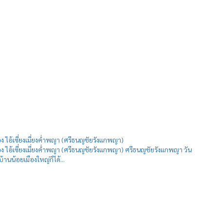
อง ไอ้เซี่ยงเมี่ยงค่ำพญา (ศรีธนญชัยรังแกพญา)
อง ไอ้เซี่ยงเมี่ยงค่ำพญา (ศรีธนญชัยรังแกพญา) ศรีธนญชัยรังแกพญา วัน
้านน้อยเมืองใหญ่ก็ได้...