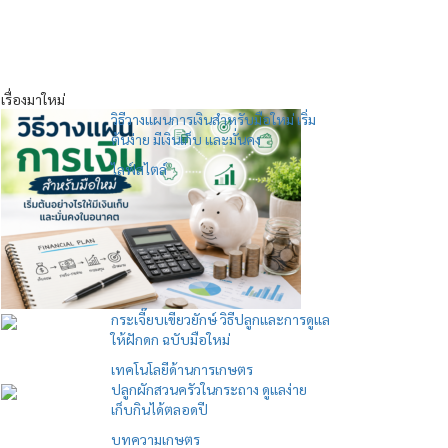
เรื่องมาใหม่
วิธีวางแผนการเงินสำหรับมือใหม่ เริ่ม
ต้นง่าย มีเงินเก็บ และมั่นคง
ไลฟ์สไตล์
กระเจี๊ยบเขียวยักษ์ วิธีปลูกและการดูแล
ให้ฝักดก ฉบับมือใหม่
เทคโนโลยีด้านการเกษตร
ปลูกผักสวนครัวในกระถาง ดูแลง่าย
เก็บกินได้ตลอดปี
บทความเกษตร