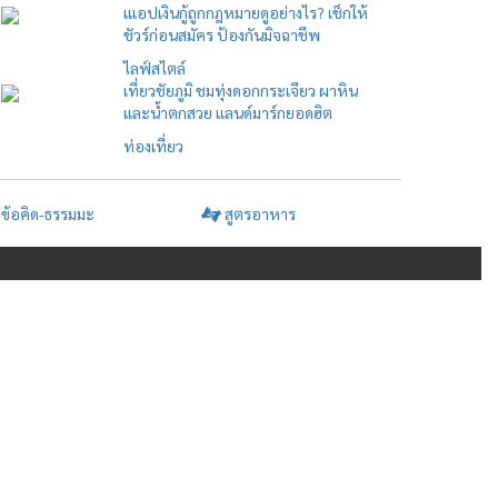
เแอปเงินกู้ถูกกฎหมายดูอย่างไร? เช็กให้
ชัวร์ก่อนสมัคร ป้องกันมิจฉาชีพ
ไลฟ์สไตล์
เที่ยวชัยภูมิ ชมทุ่งดอกกระเจียว ผาหิน
และน้ำตกสวย แลนด์มาร์กยอดฮิต
ท่องเที่ยว
ข้อคิด-ธรรมมะ
สูตรอาหาร