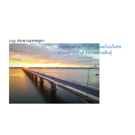
tag: สะพานเทพสุดา
เที่ยวสะพานเทพสุดา แหลมโนนวิเศษ
อำเภอสหัสขันธ์ จังหวัดกาฬสินธุ์