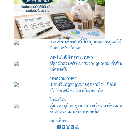
กระเจี๊ยบเขียวยักษ์ วิธีปลูกและการดูแล ให้
ฝักดก ฉบับมือใหม่
เทคโนโลยีด้านการเกษตร
ปลูกผักสวนครัวในกระถาง ดูแลง่าย เก็บกิน
ได้ตลอดปี
บทความเกษตร
เแอปเงินกู้ถูกกฎหมายดูอย่างไร? เช็กให้
ชัวร์ก่อนสมัคร ป้องกันมิจฉาชีพ
ไลฟ์สไตล์
เที่ยวชัยภูมิ ชมทุ่งดอกกระเจียว ผาหิน และ
น้ำตกสวย แลนด์มาร์กยอดฮิต
ท่องเที่ยว