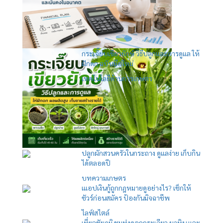
กระเจี๊ยบเขียวยักษ์ วิธีปลูกและการดูแล ให้
ฝักดก ฉบับมือใหม่
เทคโนโลยีด้านการเกษตร
ปลูกผักสวนครัวในกระถาง ดูแลง่าย เก็บกิน
ได้ตลอดปี
บทความเกษตร
เแอปเงินกู้ถูกกฎหมายดูอย่างไร? เช็กให้
ชัวร์ก่อนสมัคร ป้องกันมิจฉาชีพ
ไลฟ์สไตล์
เที่ยวชัยภูมิ ชมทุ่งดอกกระเจียว ผาหิน และ