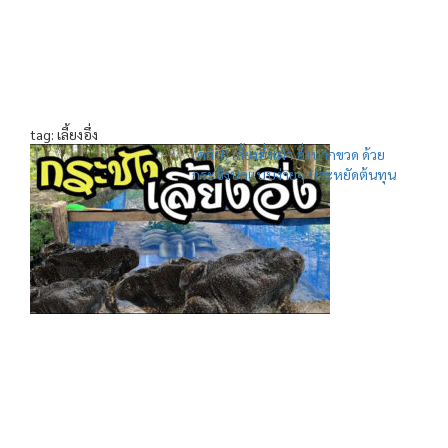
tag: เลี้ยงอึ่ง
(คลิป) เลี้ยงอึ่งเผ้า อึ่งปากขวด ด้วย
กระชังบกแบบง่ายๆ ประหยัดต้นทุน