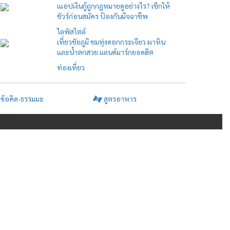
เแอปเงินกู้ถูกกฎหมายดูอย่างไร? เช็กให้
ชัวร์ก่อนสมัคร ป้องกันมิจฉาชีพ
ไลฟ์สไตล์
เที่ยวชัยภูมิ ชมทุ่งดอกกระเจียว ผาหิน
และน้ำตกสวย แลนด์มาร์กยอดฮิต
ท่องเที่ยว
ข้อคิด-ธรรมมะ
สูตรอาหาร