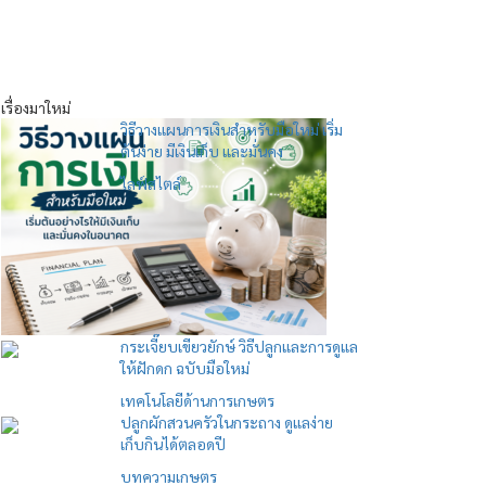
เรื่องมาใหม่
วิธีวางแผนการเงินสำหรับมือใหม่ เริ่ม
ต้นง่าย มีเงินเก็บ และมั่นคง
ไลฟ์สไตล์
กระเจี๊ยบเขียวยักษ์ วิธีปลูกและการดูแล
ให้ฝักดก ฉบับมือใหม่
เทคโนโลยีด้านการเกษตร
ปลูกผักสวนครัวในกระถาง ดูแลง่าย
เก็บกินได้ตลอดปี
บทความเกษตร