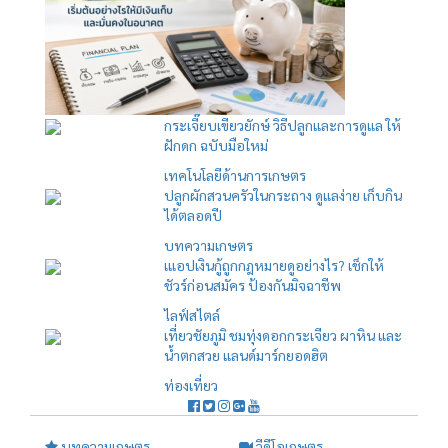
กระเจี๊ยบเขียวยักษ์ วิธีปลูกและการดูแล ให้
ฝักดก ฉบับมือใหม่
เทคโนโลยีด้านการเกษตร
ปลูกผักสวนครัวในกระถาง ดูแลง่าย เก็บกิน
ได้ตลอดปี
บทความเกษตร
เแอปเงินกู้ถูกกฎหมายดูอย่างไร? เช็กให้
ชัวร์ก่อนสมัคร ป้องกันมิจฉาชีพ
ไลฟ์สไตล์
เที่ยวชัยภูมิ ชมทุ่งดอกกระเจียว ผาหิน และ
น้ำตกสวย แลนด์มาร์กยอดฮิต
ท่องเที่ยว
บทความเกษตร
วีดีโอเกษตร