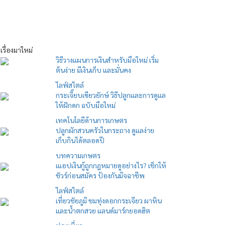
เรื่องมาใหม่
วิธีวางแผนการเงินสำหรับมือใหม่ เริ่ม
ต้นง่าย มีเงินเก็บ และมั่นคง
ไลฟ์สไตล์
กระเจี๊ยบเขียวยักษ์ วิธีปลูกและการดูแล
ให้ฝักดก ฉบับมือใหม่
เทคโนโลยีด้านการเกษตร
ปลูกผักสวนครัวในกระถาง ดูแลง่าย
เก็บกินได้ตลอดปี
บทความเกษตร
เแอปเงินกู้ถูกกฎหมายดูอย่างไร? เช็กให้
ชัวร์ก่อนสมัคร ป้องกันมิจฉาชีพ
ไลฟ์สไตล์
เที่ยวชัยภูมิ ชมทุ่งดอกกระเจียว ผาหิน
และน้ำตกสวย แลนด์มาร์กยอดฮิต