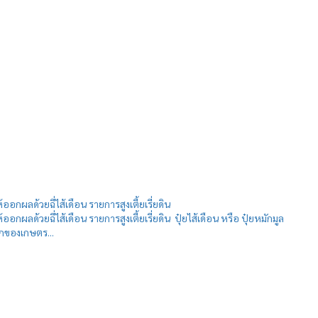
้ออกผลด้วยฉี่ไส้เดือน รายการสูงเตี้ยเรี่ยดิน
้ออกผลด้วยฉี่ไส้เดือน รายการสูงเตี้ยเรี่ยดิน ปุ๋ยไส้เดือน หรือ ปุ๋ยหมักมูล
อกของเกษตร...