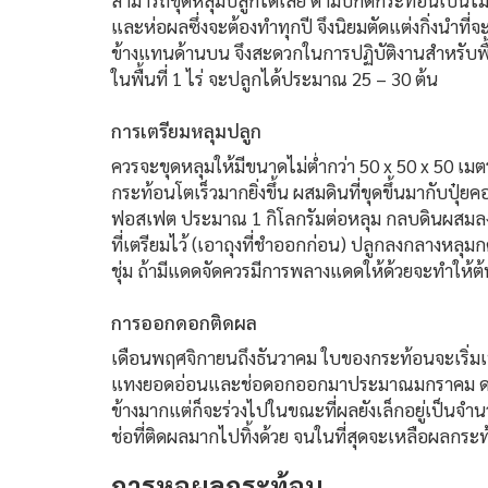
สามารถขุดหลุมปลูกได้เลย ตามปกติกระท้อนเป็นไม
และห่อผลซึ่งจะต้องทำทุกปี จึงนิยมตัดแต่งกิ่งนำที่
ข้างแทนด้านบน จึงสะดวกในการปฏิบัติงานสำหรับพื้น
ในพื้นที่ 1 ไร่ จะปลูกได้ประมาณ 25 – 30 ต้น
การเตรียมหลุมปลูก
ควรจะขุดหลุมให้มีขนาดไม่ต่ำกว่า 50 x 50 x 50 เมตร
กระท้อนโตเร็วมากยิ่งขึ้น ผสมดินที่ขุดขึ้นมากับปุ๋ย
ฟอสเฟต ประมาณ 1 กิโลกรัมต่อหลุม กลบดินผสมลงใ
ที่เตรียมไว้ (เอาถุงที่ชำออกก่อน) ปลูกลงกลางหลุมก
ชุ่ม ถ้ามีแดดจัดควรมีการพลางแดดให้ด้วยจะทำให้ต้นกร
การออกดอกติดผล
เดือนพฤศจิกายนถึงธันวาคม ใบของกระท้อนจะเริ่มเป
แทงยอดอ่อนและช่อดอกออกมาประมาณมกราคม ดอกจ
ข้างมากแต่ก็จะร่วงไปในขณะที่ผลยังเล็กอยู่เป็นจำนว
ช่อที่ติดผลมากไปทิ้งด้วย จนในที่สุดจะเหลือผลกระ
การหอผลกระท้อน