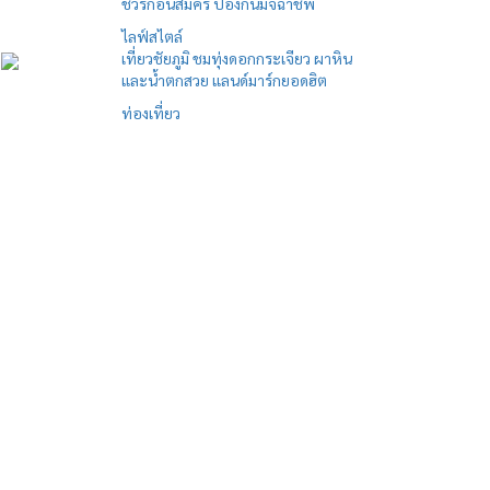
ชัวร์ก่อนสมัคร ป้องกันมิจฉาชีพ
ไลฟ์สไตล์
เที่ยวชัยภูมิ ชมทุ่งดอกกระเจียว ผาหิน
และน้ำตกสวย แลนด์มาร์กยอดฮิต
ท่องเที่ยว