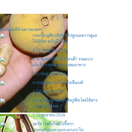
เทคโนโลยีด้านการเกษตร
กระเจี๊ยบเขียวยักษ์ วิธีปลูกและการดูแล
ให้ฝักดก ฉบับมือใหม่
29 กรกฎาคม 2026
ยาถ่ายพยาธิวัวยี่ห้อไหนดี? รวมแบบ
เม็ด ฉีด ราดหลัง และผสมอาหาร
2 กรกฎาคม 2026
การปลูกมะนาวในวงบ่อซีเมนต์
24 เมษายน 2026
ควบคุมป้องกันแมลงศัตรูพืช โดยใช้สาร
เร่งซุปเปอร์ พด. 7
22 เมษายน 2026
ระวัง! โรคใบไหม้ (เชื้อรา
Stemphylium vesicarium) ใน