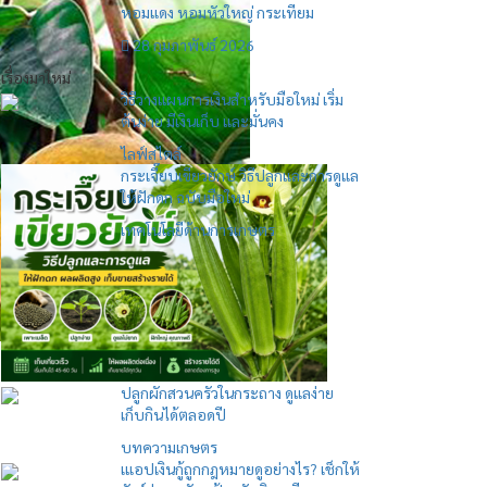
หอมแดง หอมหัวใหญ่ กระเทียม
28 กุมภาพันธ์ 2026
เรื่องมาใหม่
วิธีวางแผนการเงินสำหรับมือใหม่ เริ่ม
ต้นง่าย มีเงินเก็บ และมั่นคง
ไลฟ์สไตล์
กระเจี๊ยบเขียวยักษ์ วิธีปลูกและการดูแล
ให้ฝักดก ฉบับมือใหม่
เทคโนโลยีด้านการเกษตร
ปลูกผักสวนครัวในกระถาง ดูแลง่าย
เก็บกินได้ตลอดปี
บทความเกษตร
เแอปเงินกู้ถูกกฎหมายดูอย่างไร? เช็กให้