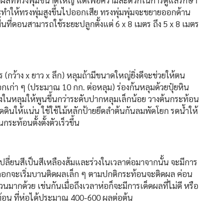
้ผลที่ทรงพุ่มขนาดใหญ่ แต่เพื่อความสะดวกในการดูแลรักษา
จะทำให้ทรงพุ่มสูงขึ้นไปออกเสีย ทรงพุ่มพุ่มจะขยายออกด้าน
ที่ดอนสามารถใช้ระยะปลูกตั้งแต่ 6 x 8 เมตร ถึง 5 x 8 เมตร
 (กว้าง x ยาว x ลึก) หลุมถ้ามีขนาดใหญ่ยิ่งดีจะช่วยให้ตน
คอกเก่า ๆ (ประมาณ 10 กก. ต่อหลุม) ร่องก้นหลุมด้วยปุ๋ยหิน
นหลุมให้พูนขึ้นกว่าระดับปากหลุมเล็กน้อย วางต้นกระท้อน
ดดินให้แน่น ใช้ใช้ไม้หลักป้ายยึดลำต้นกันลมพัดโยก รดน้ำให้
ะท้อนตั้งตั้งตัวเร็วขึ้น
ลี่ยนสีเป็นสีเหลืองส้มและร่วงในเวลาต่อมาจากนั้น จะมีการ
ะเริ่มบานติดผลเล็ก ๆ ตามปกติกระท้อนจะติดผล ค่อน
นมากด้วย เช่นกันเมื่อถึงเวลาห่อก็จะมีการเด็ดผลที่ไม่ดี หรือ
ท้อน ที่ห่อได้ประมาณ 400-600 ผลต่อต้น