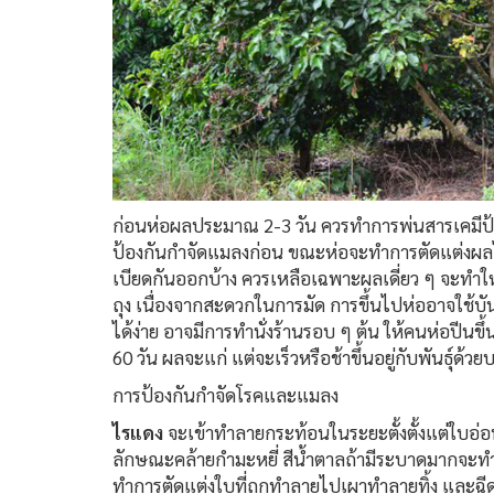
ก่อนห่อผลประมาณ 2-3 วัน ควรทำการพ่นสารเคมีป้อ
ป้องกันกำจัดแมลงก่อน ขณะห่อจะทำการตัดแต่งผลไป
เบียดกันออกบ้าง ควรเหลือเฉพาะผลเดี่ยว ๆ จะทำใ
ถุง เนื่องจากสะดวกในการมัด การขึ้นไปห่ออาจใช้บ
ได้ง่าย อาจมีการทำนั่งร้านรอบ ๆ ต้น ให้คนห่อปีนข
60 วัน ผลจะแก่ แต่จะเร็วหรือช้าขึ้นอยู่กับพันธุ์ด้วยบ
การป้องกันกำจัดโรคและแมลง
ไรแดง
จะเข้าทำลายกระท้อนในระยะตั้งตั้งแต่ใบอ่อน
ลักษณะคล้ายกำมะหยี่ สีน้ำตาลถ้ามีระบาดมากจะทำ
ทำการตัดแต่งใบที่ถูกทำลายไปเผาทำลายทิ้ง และฉี