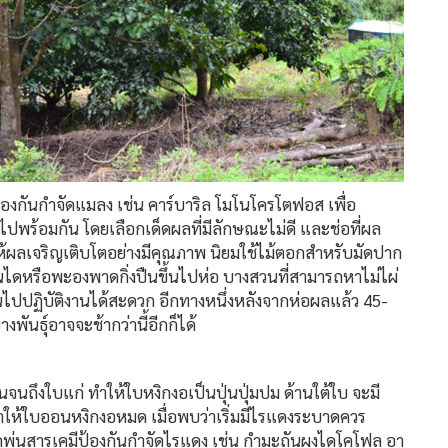
งกันกำจัดแมลง เช่น คาร์บาริล โมโนโครโตฟอส เพื่อ
พร้อมกัน โดยเลือกเด็ดผลที่มีลักษณะไม่ดี และช่อที่ผล
ห้ผลเจริญเติบโตอย่างมีคุณภาพ นิยมใช้ไม้ตอกสำหรับมัดปาก
ันไดหรือพะองพาดกิ่งปืนขึ้นไปห่อ บางสวนที่สามารถหาไม่ไผ่
ึ้นไปปฏิบัติงานได้สะดวก อีกทางหนึ่งหลังจากห่อผลแล้ว 45-
างพันธุ์อาจจะช้ากว่านี้อีกก็ได้
จนถึงใบแก่ ทำให้ใบหงิกงอเป็นปุ่นปุ่มปม ด้านใต้ใบ จะมี
ให้ใบออนหงิกงอหมด เมื่อพบว่าเริ่มมีไรแดงระบาดควร
ดพ่นสารเคมีป้องกันกำจัดไรแดง เช่น กำมะถันผงไดโคโฟล อา