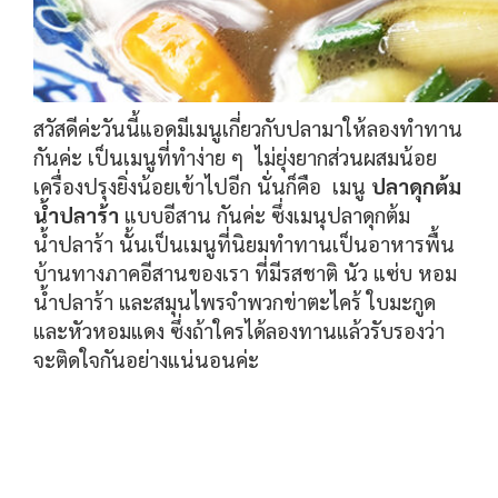
สวัสดีค่ะวันนี้แอดมีเมนูเกี่ยวกับปลามาให้ลองทำทาน
กันค่ะ เป็นเมนูที่ทำง่าย ๆ ไม่ยุ่งยากส่วนผสมน้อย
เครื่องปรุงยิ่งน้อยเข้าไปอีก นั่นก็คือ เมนู
ปลาดุกต้ม
น้ำปลาร้า
แบบอีสาน กันค่ะ ซึ่งเมนุปลาดุกต้ม
น้ำปลาร้า นั้นเป็นเมนูที่นิยมทำทานเป็นอาหารพื้น
บ้านทางภาคอีสานของเรา ที่มีรสชาติ นัว แซ่บ หอม
น้ำปลาร้า และสมุนไพรจำพวกข่าตะไคร้ ใบมะกูด
และหัวหอมแดง ซึ่งถ้าใครได้ลองทานแล้วรับรองว่า
จะติดใจกันอย่างแน่นอนค่ะ