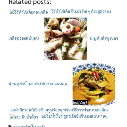
Related posts:
วิธีทำไข่เค็ม กินเองง่าย ๆ ด้วยสูตรดอง
เกลืออร่อยแน่นอน
เมนู ต้มยำพุงปลา
ช่อน สูตรบ้านๆ ทำง่ายอร่อยแน่นอน
แกงไก่ใส่หน่อไม้กะทิ เมนูอร่อยๆ พร้อมวิธีการทำแบบละเอียด
นมจีนน้ำเงี้ยว สูตรเข้มข้นกินเองแบบง่ายๆ
ปลาดุกต้มน้ำปลาร้า