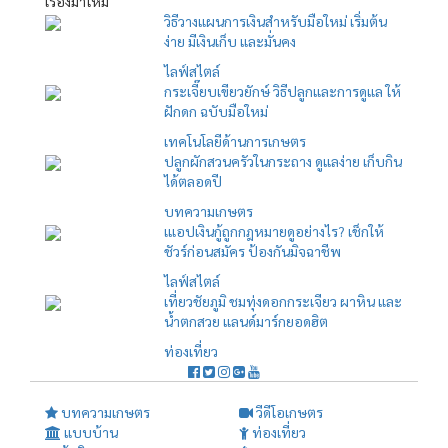
เรื่องมาใหม่
วิธีวางแผนการเงินสำหรับมือใหม่ เริ่มต้น
ง่าย มีเงินเก็บ และมั่นคง
ไลฟ์สไตล์
กระเจี๊ยบเขียวยักษ์ วิธีปลูกและการดูแล ให้
ฝักดก ฉบับมือใหม่
เทคโนโลยีด้านการเกษตร
ปลูกผักสวนครัวในกระถาง ดูแลง่าย เก็บกิน
ได้ตลอดปี
บทความเกษตร
เแอปเงินกู้ถูกกฎหมายดูอย่างไร? เช็กให้
ชัวร์ก่อนสมัคร ป้องกันมิจฉาชีพ
ไลฟ์สไตล์
เที่ยวชัยภูมิ ชมทุ่งดอกกระเจียว ผาหิน และ
น้ำตกสวย แลนด์มาร์กยอดฮิต
ท่องเที่ยว
บทความเกษตร
วีดีโอเกษตร
แบบบ้าน
ท่องเที่ยว