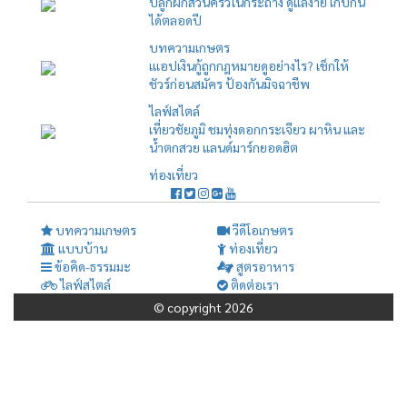
ปลูกผักสวนครัวในกระถาง ดูแลง่าย เก็บกิน
ได้ตลอดปี
บทความเกษตร
เแอปเงินกู้ถูกกฎหมายดูอย่างไร? เช็กให้
ชัวร์ก่อนสมัคร ป้องกันมิจฉาชีพ
ไลฟ์สไตล์
เที่ยวชัยภูมิ ชมทุ่งดอกกระเจียว ผาหิน และ
น้ำตกสวย แลนด์มาร์กยอดฮิต
ท่องเที่ยว
บทความเกษตร
วีดีโอเกษตร
แบบบ้าน
ท่องเที่ยว
ข้อคิด-ธรรมมะ
สูตรอาหาร
ไลฟ์สไตล์
ติดต่อเรา
© copyright 2026