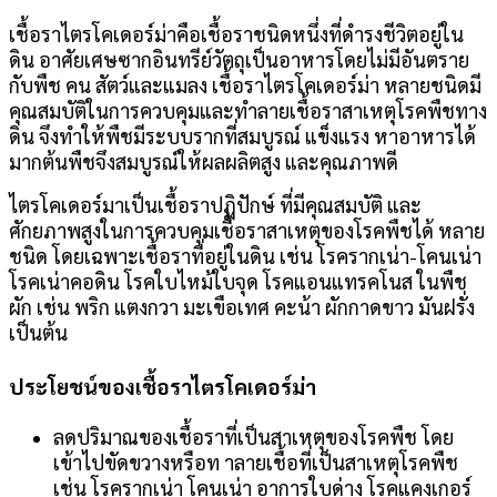
เชื้อราไตรโคเดอร์ม่าคือเชื้อราชนิดหนึ่งที่ดำรงชีวิตอยู่ใน
ดิน อาศัยเศษซากอินทรีย์วัตถุเป็นอาหารโดยไม่มีอันตราย
กับพืช คน สัตว์และแมลง เชื้อราไตรโคเดอร์ม่า หลายชนิดมี
คุณสมบัติในการควบคุมและทำลายเชื้อราสาเหตุโรคพืชทาง
ดิน จึงทำให้พืชมีระบบรากที่สมบูรณ์ แข็งแรง หาอาหารได้
มากต้นพืชจึงสมบูรณ์ให้ผลผลิตสูง และคุณภาพดี
ไตรโคเดอร์มาเป็นเชื้อราปฏิปักษ์ ที่มีคุณสมบัติ และ
ศักยภาพสูงในการควบคุมเชื้อราสาเหตุของโรคพืชได้ หลาย
ชนิด โดยเฉพาะเชื้อราที่อยู่ในดิน เช่น โรครากเน่า-โคนเน่า
โรคเน่าคอดิน โรคใบไหม้ใบจุด โรคแอนแทรคโนส ในพืช
ผัก เช่น พริก แตงกวา มะเขือเทศ คะน้า ผักกาดขาว มันฝรั่ง
เป็นต้น
ประโยชน์ของเชื้อราไตรโคเดอร์ม่า
ลดปริมาณของเชื้อราที่เป็นสาเหตุของโรคพืช โดย
เข้าไปขัดขวางหรือท าลายเชื้อที่เป็นสาเหตุโรคพืช
เช่น โรครากเน่า โคนเน่า อาการใบด่าง โรคแคงเกอร์