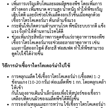
เพิ่มการเจริญเติบโตและผลผลิตของพืช โดยเพิ่มการ
สร้างดอก เพิ่มขนาด ความสูง น้ำหนัก ทำให้พืชเจริญ
เติบโตดี และยังช่วยให้เมล็ดงอกเร็วขึ้นเมื่อคลุกด้วย
เชื้อราไตรโคเดอร์มา ต้นกล้าแข็งแรง
กระตุ้นให้เกิดความต้านทานโรค พืชมีระบบรากดี แข็ง
แรง จึงทำให้ต้านทานโรคได้ดี
ช่วยเพิ่มประสิทธิภาพการดูดซับแร่ธาตุอาหารของพืช
เชื้อราไตรโคเดอร์มาจะช่วยละลายธาตุอาหาร เช่น
แมงกานีสออกไซด์ สังกะสี ฟอสเฟต ทำให้พืชสามารถ
ดูดไปใช้ได้ง่ายขึ้น
วิธีการนำเชื้อราไตรโคเดอร์ม่าไปใช้
การคลุกเมล็ด ใช้เชื้อราไตรโคเดอร์ม่า (เชื้อสด) 1-2
ช้อนแกง (10-20 กรัม) ต่อเมล็ดพืช 1 กก. โดยคลุกเคล้า
ให้เข้า
กันในถุงอาจเติมน้ำเล็กน้อยเพื่อให้สปอร์ของเชื้อรา
เคลือบติดบนผิวของเมล็ดพืชได้ดียิ่งขึ้น
การรองก้นหลุมและการหว่าน ใช้เชื้อราไตรโคเดอร์ม่า