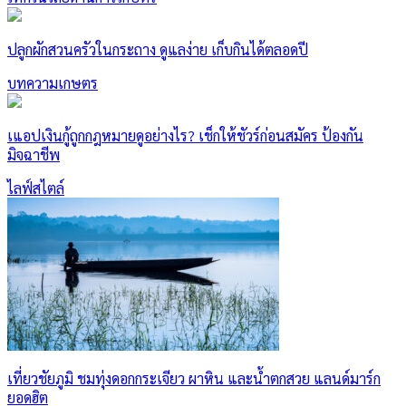
ปลูกผักสวนครัวในกระถาง ดูแลง่าย เก็บกินได้ตลอดปี
บทความเกษตร
เแอปเงินกู้ถูกกฎหมายดูอย่างไร? เช็กให้ชัวร์ก่อนสมัคร ป้องกัน
มิจฉาชีพ
ไลฟ์สไตล์
เที่ยวชัยภูมิ ชมทุ่งดอกกระเจียว ผาหิน และน้ำตกสวย แลนด์มาร์ก
ยอดฮิต