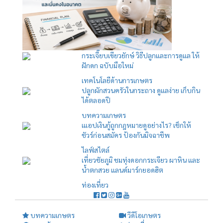
กระเจี๊ยบเขียวยักษ์ วิธีปลูกและการดูแล ให้
ฝักดก ฉบับมือใหม่
เทคโนโลยีด้านการเกษตร
ปลูกผักสวนครัวในกระถาง ดูแลง่าย เก็บกิน
ได้ตลอดปี
บทความเกษตร
เแอปเงินกู้ถูกกฎหมายดูอย่างไร? เช็กให้
ชัวร์ก่อนสมัคร ป้องกันมิจฉาชีพ
ไลฟ์สไตล์
เที่ยวชัยภูมิ ชมทุ่งดอกกระเจียว ผาหิน และ
น้ำตกสวย แลนด์มาร์กยอดฮิต
ท่องเที่ยว
บทความเกษตร
วีดีโอเกษตร