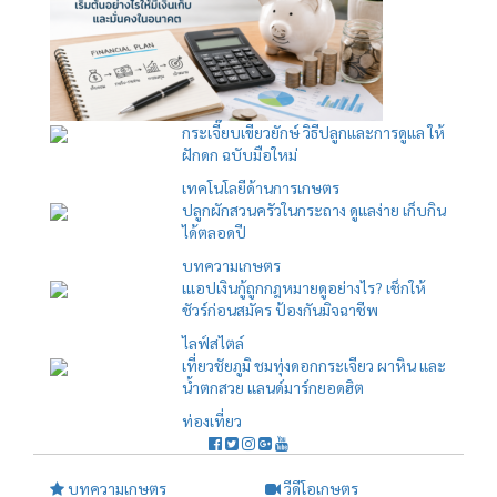
กระเจี๊ยบเขียวยักษ์ วิธีปลูกและการดูแล ให้
ฝักดก ฉบับมือใหม่
เทคโนโลยีด้านการเกษตร
ปลูกผักสวนครัวในกระถาง ดูแลง่าย เก็บกิน
ได้ตลอดปี
บทความเกษตร
เแอปเงินกู้ถูกกฎหมายดูอย่างไร? เช็กให้
ชัวร์ก่อนสมัคร ป้องกันมิจฉาชีพ
ไลฟ์สไตล์
เที่ยวชัยภูมิ ชมทุ่งดอกกระเจียว ผาหิน และ
น้ำตกสวย แลนด์มาร์กยอดฮิต
ท่องเที่ยว
บทความเกษตร
วีดีโอเกษตร