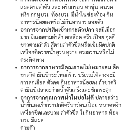
แผลตามลำตัว และ ครีบกร่อน ตาขุ่น หนวด
หงิก กกหูบวม ท้องบวม มีน้ำในช่องท้อง กิน
อาหารน้อยลงหรือไม่กิน
อาหาร ลอยตัว
อาการจากปรสิตเข้าเกาะตัวปลา
จะมีเมือก
มาก มีแผลตามลำตัว ตกเลือด ครีบเปื่อย จุดสี
ขาวตามลำตัว สีตามลำตัวซีดหรือเข้มผิดปกติ
เหงือกซีดว่ายน้ำทุรน
ทุราย ควงสว่านหรือไม่
ตรงทิศทาง
อาการจากอาหารมีคุณภาพไม่เหมาะสม
คือ
ขาดวิตามินบีกระโหลกร้าว บริเวณใต้คางจะมี
การตกเลือด ตัวคด กินอาหารน้อยลง ถ้าขาดวิ
ตามินบีปลาจะว่ายน้ำตัวเกร็งและชักกระตุก
อาการจากคุณภาพน้ำในบ่อไม่ดี
ปลาจะว่าย
น้ำขึ้นลงเร็วกว่าปกติครีบกร่อนเปื่อย หนวดหงิก
เหงือกซีดและบวม ลำตัวซีด ไม่กินอาหาร ท้อง
บวม มีแผล
ตามตัว