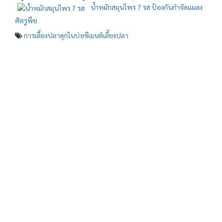
น้ำหมักสมุนไพร 7 รส ป้องกันกำจัดแมลง
ศัตรูพืช
การเลี้ยงปลาดุกในบ่อซีเมนต์
เลี้ยงปลา