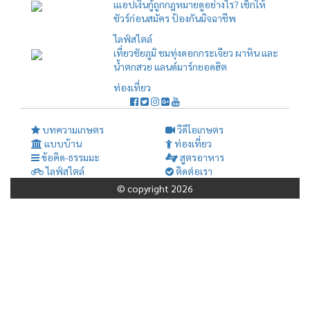
เแอปเงินกู้ถูกกฎหมายดูอย่างไร? เช็กให้
ชัวร์ก่อนสมัคร ป้องกันมิจฉาชีพ
ไลฟ์สไตล์
เที่ยวชัยภูมิ ชมทุ่งดอกกระเจียว ผาหิน และ
น้ำตกสวย แลนด์มาร์กยอดฮิต
ท่องเที่ยว
บทความเกษตร
วีดีโอเกษตร
แบบบ้าน
ท่องเที่ยว
ข้อคิด-ธรรมมะ
สูตรอาหาร
ไลฟ์สไตล์
ติดต่อเรา
© copyright 2026