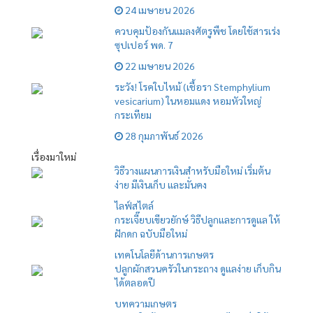
24 เมษายน 2026
ควบคุมป้องกันแมลงศัตรูพืช โดยใช้สารเร่ง
ซุปเปอร์ พด. 7
22 เมษายน 2026
ระวัง! โรคใบไหม้ (เชื้อรา Stemphylium
vesicarium) ในหอมแดง หอมหัวใหญ่
กระเทียม
28 กุมภาพันธ์ 2026
เรื่องมาใหม่
วิธีวางแผนการเงินสำหรับมือใหม่ เริ่มต้น
ง่าย มีเงินเก็บ และมั่นคง
ไลฟ์สไตล์
กระเจี๊ยบเขียวยักษ์ วิธีปลูกและการดูแล ให้
ฝักดก ฉบับมือใหม่
เทคโนโลยีด้านการเกษตร
ปลูกผักสวนครัวในกระถาง ดูแลง่าย เก็บกิน
ได้ตลอดปี
บทความเกษตร