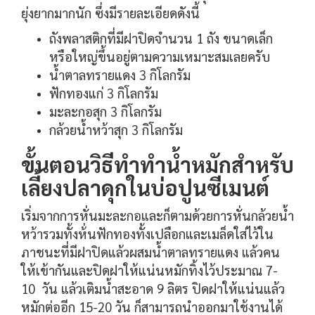
ยุ่งยากมากนัก ซึ่งมีรายละเอียดดังนี้
ถังพลาสติกที่มีฝาปิดจำนวน 1 ถัง ขนาดเล็ก
หรือใหญ่ขึ้นอยู่ตามความเหมาะสมเลยครับ
น้ำตาลทรายแดง 3 กิโลกรัม
ฟักทองแก่ 3 กิโลกรัม
มะละกอสุก 3 กิโลกรัม
กล้วยน้ำหว้าสุก 3 กิโลกรัม
ขั้นตอนวิธีทำทำน้ำหมักสำหรับ
เลี้ยงปลาดุกในบ่อปูนซีเมนต์
เริ่มจากการหั่นมะละกอและก็ตามด้วยการหั่นกล้วยน้ำ
หว้ารวมทั้งห้่นฟักทองทั้งเปลือกและเมล็ดใส่ไว้ใน
ภาชนะที่มีฝาปิดแล้วผสมน้ำตาลทรายแดง แล้วคน
ให้เข้ากันและปิดฝาให้แน่นหมักทิ้งไว้ประมาณ 7-
10 วัน แล้วเติมน้ำสะอาด 9 ลิตร ปิดฝาให้แน่นแล้ว
หมักต่ออีก 15-20 วัน ก็สามารถนำออกมาใช้งานได้