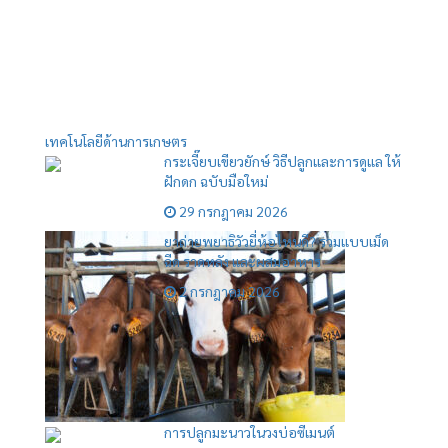
เทคโนโลยีด้านการเกษตร
กระเจี๊ยบเขียวยักษ์ วิธีปลูกและการดูแล ให้
ฝักดก ฉบับมือใหม่
29 กรกฎาคม 2026
ยาถ่ายพยาธิวัวยี่ห้อไหนดี? รวมแบบเม็ด
ฉีด ราดหลัง และผสมอาหาร
2 กรกฎาคม 2026
การปลูกมะนาวในวงบ่อซีเมนต์