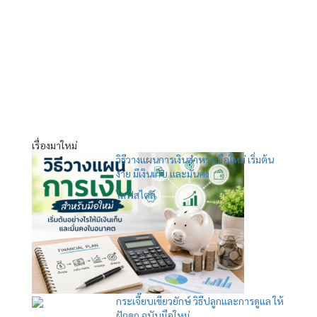
เรื่องมาใหม่
วิธีวางแผนการเงินสำหรับมือใหม่ เริ่มต้น
ง่าย มีเงินเก็บ และมั่นคง
ไลฟ์สไตล์
กระเจี๊ยบเขียวยักษ์ วิธีปลูกและการดูแล ให้
ฝักดก ฉบับมือใหม่