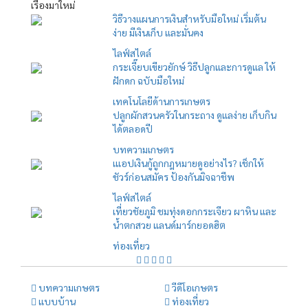
เรื่องมาใหม่
วิธีวางแผนการเงินสำหรับมือใหม่ เริ่มต้น
ง่าย มีเงินเก็บ และมั่นคง
ไลฟ์สไตล์
กระเจี๊ยบเขียวยักษ์ วิธีปลูกและการดูแล ให้
ฝักดก ฉบับมือใหม่
เทคโนโลยีด้านการเกษตร
ปลูกผักสวนครัวในกระถาง ดูแลง่าย เก็บกิน
ได้ตลอดปี
บทความเกษตร
เแอปเงินกู้ถูกกฎหมายดูอย่างไร? เช็กให้
ชัวร์ก่อนสมัคร ป้องกันมิจฉาชีพ
ไลฟ์สไตล์
เที่ยวชัยภูมิ ชมทุ่งดอกกระเจียว ผาหิน และ
น้ำตกสวย แลนด์มาร์กยอดฮิต
ท่องเที่ยว
บทความเกษตร
วีดีโอเกษตร
แบบบ้าน
ท่องเที่ยว