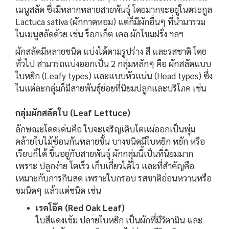
เมนูสลัด ซึ่งมีหลากหลายสายพันธุ์ โดยมากจะอยู่ในตระกูล
Lactuca sativa (ผักกาดหอม) แต่ก็มีผักอื่นๆ ที่นำมารวม
ในเมนูสลัดด้วย เช่น ร็อกเก็ต เคล ผักโขมฝรั่ง ฯลฯ
ผักสลัดมีหลายชนิด แบ่งได้ตามรูปร่าง สี และรสชาติ โดย
ทั่วไป สามารถแบ่งออกเป็น 2 กลุ่มหลักๆ คือ ผักสลัดแบบ
ใบหยิก (Leafy types) และแบบหัวแน่น (Head types) ซึ่ง
ในแต่ละกลุ่มก็มีสายพันธุ์ย่อยที่นิยมปลูกและบริโภค เช่น
กลุ่มผักสลัดใบ (Leaf Lettuce)
ลักษณะโดดเด่นคือ ใบจะเจริญเติบโตแผ่ออกเป็นพุ่ม
คล้ายใบไม้ซ้อนกันหลายชั้น บางชนิดมีใบหยิก หยัก หรือ
เรียบก็ได้ ขึ้นอยู่กับสายพันธุ์ ผักกลุ่มนี้เป็นที่นิยมมาก
เพราะ ปลูกง่าย โตเร็ว เก็บเกี่ยวได้ไว และที่สำคัญคือ
เหมาะกับการกินสด เพราะใบกรอบ รสชาติอ่อนหวานหรือ
ขมนิดๆ แล้วแต่ชนิด เช่น
เรดโอ๊ค (Red Oak Leaf)
ใบสีแดงเข้ม ปลายใบหยิก เป็นผักที่มีวิตามิน และ