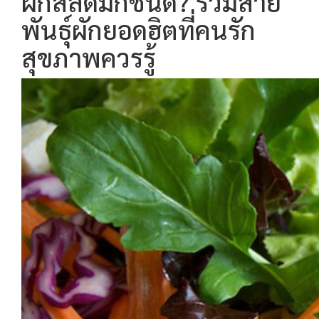
ผักสลัดมีกี่ชนิด? รวมสาย
พันธุ์ผักยอดฮิตที่คนรัก
สุขภาพควรรู้