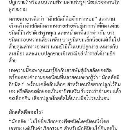
ปลูกขาย? หรือแบบไหนที่ร้านคาเฟ่หรูๆ นิยมใช้จัดจานให้
ดูสวยงาม
หลายคนอาจคิดว่า “ผักสลัดก็คือผักกาดหอม” แต่ความ
จริงแล้ว ผักสลัดมีหลากหลายสายพันธุ์มากกว่าที่คิด แต่ละ
ชนิดก็มีรสชาติ สรรพคุณ และหน้าตาที่แตกต่างกัน บาง
ชนิดกรอบหวานเคี้ยวเพลิน บางชนิดขมเล็กน้อยแต่เต็มไป
ด้วยคุณค่าทางอาหาร แถมยังมีทั้งแบบปลูกง่าย เหมาะกับ
คนเมือง และแบบปลูกขายเชิงพาณิชย์ ทำรายได้งามอีก
ด้วย
บทความนี้จะพาคุณมารู้จักกับสายพันธุ์ผักสลัดยอดฮิต
พร้อมตอบคำถามยอดนิยมที่หลายคนอยากรู้ว่า “ผักสลัดมี
กี่ชนิด?” พร้อมเคล็ดลับเล็กๆ สำหรับคนที่อยากปลูกไว้กิน
เอง หรือคิดจะต่อยอดเป็นอาชีพเสริม รับรองว่าอ่านจบแล้ว
จะเลือกกิน เลือกปลูกผักสลัดได้แบบมือโปรแน่นอน!
ผักสลัดคืออะไร?
“ผักสลัด” ไม่ใช่ชื่อเรียกของพืชชนิดใดชนิดหนึ่งโดย
เฉพาะ แต่เป็นคำเรียกรวมๆ สำหรับผักที่นิยมใช้กินสดใน