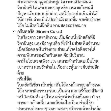
สารต่อต้านอนุมูลอิสระสูง ไม่ว่าจะ มีวิตามินเอ
วิตามินซี โฟเลต และธาตุเหล็ก เหมาะกับคนมี
ปัญหาเรื่องระบบขับถ่าย เรดโอ๊คจะช่วยล้างลำไส้
ให้การขับถ่ายเป็นไปอย่างมีระบบขึ้น กระซิบว่าเรด
โอ๊ค ไม่มีรส ไม่มีกลิ่น ทานสดจะอร่อยมาก
กรีนคอรัล (Green Coral)
ใบเรียวยาว รสชาติหวาน เป็นอีกหนึ่งผักสลัดที่มี
วิตามินสูง และมีธาตุเหล็ก ที่เข้าไปช่วยเพิ่มจำนวน
เม็ดเลือดแดงในร่างกาย ช่วยแก้โรคโลหิตจางได้
ความพิเศษของผักกรีนคอส คือ มีปริมาณ
คาร์โบไฮเดรตเพียง 3% เหมาะสำหรับคนเป็นโรค
เบาหวาน และยังช่วยในเรื่องกระตุ้นการขับถ่ายอีก
ด้วย
กรีนโอ๊ค
ใบหยักสีเขียว เป็นพุ่ม กรีนโอ๊ค หน้าตาจะคล้ายเรด
โอ๊ค รสชาติหวาน กรอบ เป็นพุ่ม แคลอรี่น้อย มีวิตามิ
นบี วิตามินซี และไฟเบอร์สูงช่วยเรื่องท้องผูก บำรุง
สายตา กล้ามเนื้อ และเส้นผมได้เป็นอย่างดี รับ
ประทานง่ายมากๆ จะทานสดๆ หรือราดด้วยน้ำสลัด