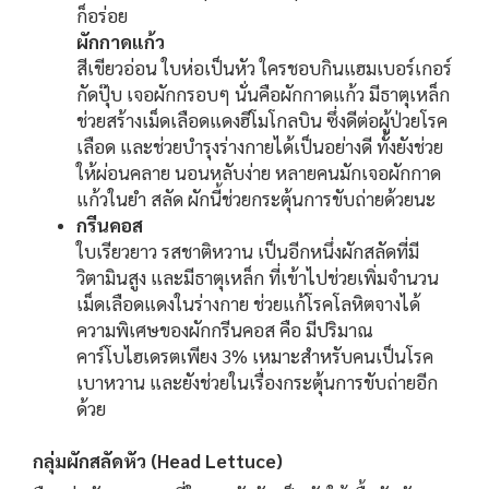
ก็อร่อย
ผักกาดแก้ว
สีเขียวอ่อน ใบห่อเป็นหัว ใครชอบกินแฮมเบอร์เกอร์
กัดปุ๊บ เจอผักกรอบๆ นั่นคือผักกาดแก้ว มีธาตุเหล็ก
ช่วยสร้างเม็ดเลือดแดงฮีโมโกลบิน ซึ่งดีต่อผู้ป่วยโรค
เลือด และช่วยบำรุงร่างกายได้เป็นอย่างดี ทั้งยังช่วย
ให้ผ่อนคลาย นอนหลับง่าย หลายคนมักเจอผักกาด
แก้วในยำ สลัด ผักนี้ช่วยกระตุ้นการขับถ่ายด้วยนะ
กรีนคอส
ใบเรียวยาว รสชาติหวาน เป็นอีกหนึ่งผักสลัดที่มี
วิตามินสูง และมีธาตุเหล็ก ที่เข้าไปช่วยเพิ่มจำนวน
เม็ดเลือดแดงในร่างกาย ช่วยแก้โรคโลหิตจางได้
ความพิเศษของผักกรีนคอส คือ มีปริมาณ
คาร์โบไฮเดรตเพียง 3% เหมาะสำหรับคนเป็นโรค
เบาหวาน และยังช่วยในเรื่องกระตุ้นการขับถ่ายอีก
ด้วย
กลุ่มผักสลัดหัว (Head Lettuce)