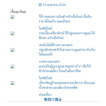
22 เมษายน 2026
เรื่องมาใหม่
วิธีวางแผนการเงินสำหรับมือใหม่ เริ่มต้น
ง่าย มีเงินเก็บ และมั่นคง
ไลฟ์สไตล์
กระเจี๊ยบเขียวยักษ์ วิธีปลูกและการดูแล ให้
ฝักดก ฉบับมือใหม่
เทคโนโลยีด้านการเกษตร
ปลูกผักสวนครัวในกระถาง ดูแลง่าย เก็บกิน
ได้ตลอดปี
บทความเกษตร
เแอปเงินกู้ถูกกฎหมายดูอย่างไร? เช็กให้
ชัวร์ก่อนสมัคร ป้องกันมิจฉาชีพ
ไลฟ์สไตล์
เที่ยวชัยภูมิ ชมทุ่งดอกกระเจียว ผาหิน และ
น้ำตกสวย แลนด์มาร์กยอดฮิต
ท่องเที่ยว