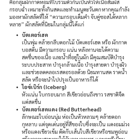
คือกลุ่มผักกาดหอมที่ใบรวมตัวกันเป็นหัวให้เนื้อสัมผัส
กรอบฉ่ำ เหมาะทั้งกินสดและทำเมนูตะวันตก หากคุณกำลัง
มองหาผักสลัดที่ให้ “ความกรอบเต็มคำ จับคู่ซอสได้หลาก
หลาย” ผักสลัดที่นิยมในกลุ่มนี้ได้แก่
บัตเตอร์เฮด
เป็นพุ่ม คล้ายกลีบดอกไม้ บัตเตอร์เฮด หรือ ผักกาด
บอสตัน มีความกรอบ แน่น หลังทานจะได้ความ
สดชื่นของเนื้อ และน้ำที่อยู่ในผัก มีคุณสมบัติบำรุง
ระบบประสาท บำรุงกล้ามเนื้อ บำรุงสายตา บำรุงผิว
และช่วยลดคลอเรสตอรอลด้วย นิยมทานสด ราดน้ำ
สลัด หรือจะนำไปปรุงเป็นอาหารก็ได้
ไอซ์เบิร์ก (Iceberg)
หัวแน่น ใบกรอบมาก สีเขียวอ่อนถึงขาว รสชาติจืด
แต่สดชื่น
บัตเตอร์เฮดแดง (Red Butterhead)
ลักษณะใบอ่อนนุ่ม ห่อเป็นหัวหลวมๆ คล้ายดอก
กุหลาบ แต่จุดเด่นอยู่ที่สีของใบซึ่งจะเป็น แดงอมม่วง
หรือแดงเขียวเข้ม ตัดกับเส้นใบสีเขียวหรือชมพูอ่อน
สร้างความสวยงามให้กับจานอาหาร และดูพรีเมียม