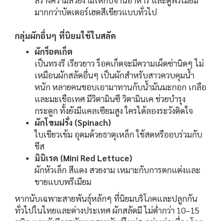
มากกว่าบัตเตอร์เฮดสีเขียวแบบทั่วไป
กลุ่มผักอื่นๆ ที่นิยมใช้ในสลัด
ผักร็อคเก็ต
เป็นทรงรี เรียวยาว ร็อคเก็ตจะมีความเผ็ดซ่านิดๆ ไม่
เหมือนผักสลัดอื่นๆ เป็นผักสำหรับสาวควบคุมน้ำ
หนัก หลายคนชอบเอามาทานกับน้ำมันมะกอก เกลือ
และมะเขือเทศ มีวิตามินซี วิตามินเค ช่วยบำรุง
กระดูก ทั้งยังมีแคลเซียมสูง ใครได้ลองระวังติดใจ
ผักโขมฝรั่ง (Spinach)
ใบเขียวเข้ม อุดมด้วยธาตุเหล็ก ใช้สดหรืออบร่วมกับ
ชีส
มินิเรด (Mini Red Lettuce)
ผักหัวเล็ก สีแดง สวยงาม เหมาะกับการตกแต่งและ
ขายแบบพรีเมียม
หากนับเฉพาะสายพันธุ์หลักๆ ที่นิยมบริโภคและปลูกกัน
ทั่วไปในไทยและต่างประเทศ ผักสลัดมี ไม่ต่ำกว่า 10–15