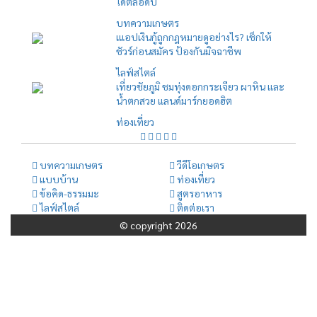
ได้ตลอดปี
บทความเกษตร
เแอปเงินกู้ถูกกฎหมายดูอย่างไร? เช็กให้
ชัวร์ก่อนสมัคร ป้องกันมิจฉาชีพ
ไลฟ์สไตล์
เที่ยวชัยภูมิ ชมทุ่งดอกกระเจียว ผาหิน และ
น้ำตกสวย แลนด์มาร์กยอดฮิต
ท่องเที่ยว
บทความเกษตร
วีดีโอเกษตร
แบบบ้าน
ท่องเที่ยว
ข้อคิด-ธรรมมะ
สูตรอาหาร
ไลฟ์สไตล์
ติดต่อเรา
© copyright 2026