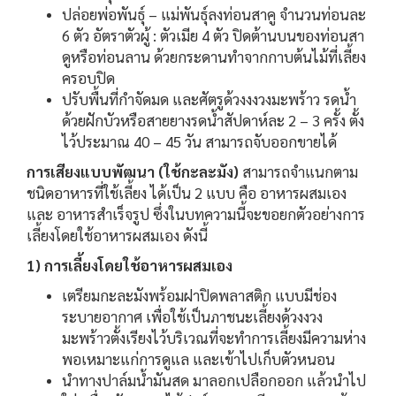
ปล่อยพ่อพันธุ์ – แม่พันธุ์ลงท่อนสาคู จำนวนท่อนละ
6 ตัว อัตราตัวผู้ : ตัวเมีย 4 ตัว ปิดต้านบนของท่อนสา
ดูหรือท่อนลาน ด้วยกระดานทำจากกาบต้นไม้ที่เลี้ยง
ครอบปิด
ปรับพื้นที่กำจัดมด และศัตรูด้วงงงวงมะพร้าว รดน้ำ
ด้วยฝักบัวหรือสายยางรดน้ำสัปดาห์ละ 2 – 3 ครั้ง ตั้ง
ไว้ประมาณ 40 – 45 วัน สามารถจับออกขายได้
การเสียงแบบพัฒนา (ใช้กะละมัง)
สามารถจำแนกตาม
ชนิดอาหารที่ใช้เลี้ยง ได้เป็น 2 แบบ คือ อาหารผสมเอง
และ อาหารสำเร็จรูป ซึ่งในบทความนี้จะขอยกตัวอย่างการ
เลี้ยงโดยใช้อาหารผสมเอง ดังนี้
1) การเลี้ยงโดยใช้อาหารผสมเอง
เตรียมกะละมังพร้อมฝาปิดพลาสติก แบบมีช่อง
ระบายอากาศ เพื่อใช้เป็นภาชนะเลี้ยงด้วงงวง
มะพร้าวตั้งเรียงไว้บริเวณที่จะทำการเลี้ยงมีความห่าง
พอเหมาะแก่การดูแล และเข้าไปเก็บตัวหนอน
นำทางปาล์มน้ำมันสด มาลอกเปลือกออก แล้วนำไป