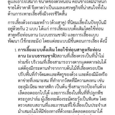
ดูแลเอาใจใส่มาก ขนาดของตัวหนอน ค่อนข้างโตมีน้ำหนัก
ขายได้ราคาดี จึงคาดว่าเป็นแมลงเศรษฐกิจที่น่าสนใจทั้งใน
ด้านการเพาะเลี้ยงซึ่งมีวงจรชีวิตสั้น
การเลี้ยงด้วงงวงมะพร้าว (ด้วงสาคู) ที่นิยมเลี้ยงในปัจจุบันมี
อยู่ด้วยกัน 2 แบบ ได้แก่ การเลี้ยงแบบตั้งเดิมโดยใช้ท่อน
สาคูหรือท่อนลาน (แบบธรรมชาติ) และการเลี้ยงแบบ
พัฒนา (ใช้กะละมัง) โดยแต่ละแบบมีชั้นตอนการเลี้ยง ดังนี้
การเลี้ยงแบบตั้งเดิม โดยใช้ท่อนสาดูหรือท่อน
ลาน (แบบธรรมชาติ)
สถานที่เลี้ยงควรเป็นที่น้ำไม่
ท่วมขัง บริเวณที่เลี้ยงสามารถวางตากแดดตากฝนได้
แต่ต้องมีกระดานทำจากกาบต้นไม้ที่เลี้ยงครอบปิด
ปรับพื้นที่กำจัดมดและศัตรูของด้วง และต้องมีมังหรือ
ตาข่ายที่เหมาะสม ที่ทำจากวัสดที่มีความคงทน เช่น
อะลุมิเนียม พลาสติก เป็นต้น ซึ่งสามารถป้องกันด้วง
เล็ดลอดออกไปได้ และการเลี้ยงในพื้นที่ที่ปลูกพืช
ตระกูลปาล์ม ผู้เลี้ยงจะต้องระมัดระวังเป็นพิเศษ โดย
ตรวจสอบสถานที่และภาชนะที่ไข้เลี้ยงเป็นประจำเส
ม่ำเสมอไม่ให้มีช่องทางที่ด้วงจะเล็ดลอดออกมาได้