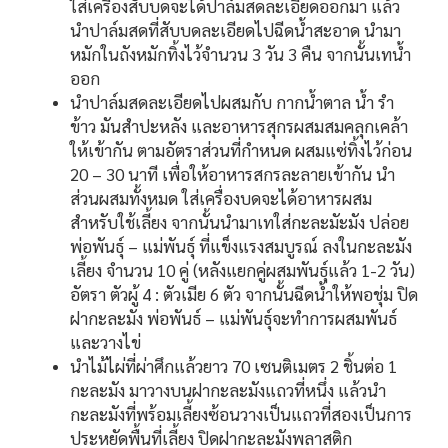
ใส่เครื่องสับบดจะได้ปาล์มสดละเอียดออกมา แล้ว
นำปาล์มสดที่สับบดละเอียดไปฉีดน้ำสะอาด นำมา
หมักในถังหมักทิ้งไว้จำนวน 3 วัน 3 คืน จากนั้นเทน้ำ
ออก
นำปาล์มสดละเอียดไปผสมกับ กากน้ำตาล น้ำ รำ
ข้าว มันสำปะหลัง และอาหารสุกรผสมสมคลุกเคล้า
ให้เข้ากัน ตามอัตราส่วนที่กำหนด ผสมแซ่ทิ้งไว้ก่อน
20 – 30 นาที เพื่อให้อาหารสกรละลายเข้ากัน นำ
ส่วนผสมทั้งหมด ใส่เครื่องบดจะได้อาหารผสม
สำหรับใช้เลี้ยง จากนั้นนำมาเทใส่กะละมัะมัง ปล่อย
พ่อพันธุ์ – แม่พันธุ์ ที่แข็งแรงสมบูรณ์ ลงในกะละมัง
เลี้ยง จำนวน 10 คู่ (หลังแยกคู่ผสมพันธุ์แล้ว 1-2 วัน)
อัตรา ตัวผู้ 4 : ตัวเมีย 6 ตัว จากนั้นฉีดน้ำให้พอชุ่ม ปิด
ฝากะละมัง พ่อพันธ์ – แม่พันธุ์จะทำการผสมพันธ์
และวางไข่
นำไม้ไผ่ที่ผ่าศึกแล้วยาว 70 เซนติเมตร 2 ชิ้นต่อ 1
กะละมัง มาวางบนฝากะละมังแถวที่หนึ่ง แล้วนำ
กะละมังที่พร้อมเลี้ยงซ้อนวางเป็นแถวที่สองเป็นการ
ประหยัดพื้นที่เลี้ยง ปิดฝากะละมังพลาสติก