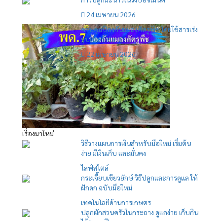
24 เมษายน 2026
ควบคุมป้องกันแมลงศัตรูพืช โดยใช้สารเร่ง
ซุปเปอร์ พด. 7
22 เมษายน 2026
เรื่องมาใหม่
วิธีวางแผนการเงินสำหรับมือใหม่ เริ่มต้น
ง่าย มีเงินเก็บ และมั่นคง
ไลฟ์สไตล์
กระเจี๊ยบเขียวยักษ์ วิธีปลูกและการดูแล ให้
ฝักดก ฉบับมือใหม่
เทคโนโลยีด้านการเกษตร
ปลูกผักสวนครัวในกระถาง ดูแลง่าย เก็บกิน