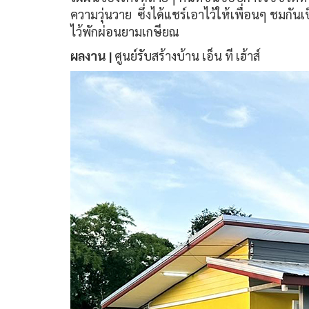
ความวุ่นวาย ซึ่งได้แชร์เอาไว้ให้เพื่อนๆ ชมก
ไว้พักผ่อนยามเกษียณ
ผลงาน |
ศูนย์รับสร้างบ้าน เอ็น ที เฮ้าส์