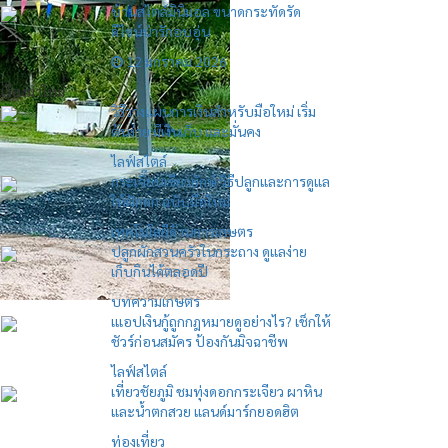
บ้านสไตล์มินิมอล ขนาดกระทัดรัด
ดีไซน์น่ารักอบอุ่น
12 มกราคม 2026
เรื่องมาใหม่
วิธีวางแผนการเงินสำหรับมือใหม่ เริ่ม
ต้นง่าย มีเงินเก็บ และมั่นคง
ไลฟ์สไตล์
กระเจี๊ยบเขียวยักษ์ วิธีปลูกและการดูแล
ให้ฝักดก ฉบับมือใหม่
เทคโนโลยีด้านการเกษตร
ปลูกผักสวนครัวในกระถาง ดูแลง่าย
เก็บกินได้ตลอดปี
บทความเกษตร
เแอปเงินกู้ถูกกฎหมายดูอย่างไร? เช็กให้
ชัวร์ก่อนสมัคร ป้องกันมิจฉาชีพ
ไลฟ์สไตล์
เที่ยวชัยภูมิ ชมทุ่งดอกกระเจียว ผาหิน
และน้ำตกสวย แลนด์มาร์กยอดฮิต
ท่องเที่ยว