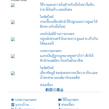
วิธีวางแผนการเงินสำหรับมือใหม่ เริ่มต้น
ง่าย มีเงินเก็บ และมั่นคง
ไลฟ์สไตล์
กระเจี๊ยบเขียวยักษ์ วิธีปลูกและการดูแล ให้
ฝักดก ฉบับมือใหม่
เทคโนโลยีด้านการเกษตร
ปลูกผักสวนครัวในกระถาง ดูแลง่าย เก็บกิน
ได้ตลอดปี
บทความเกษตร
เแอปเงินกู้ถูกกฎหมายดูอย่างไร? เช็กให้
ชัวร์ก่อนสมัคร ป้องกันมิจฉาชีพ
ไลฟ์สไตล์
เที่ยวชัยภูมิ ชมทุ่งดอกกระเจียว ผาหิน และ
น้ำตกสวย แลนด์มาร์กยอดฮิต
ท่องเที่ยว
บทความเกษตร
วีดีโอเกษตร
แบบบ้าน
ท่องเที่ยว