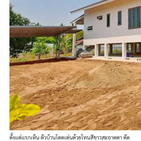
ตั้งแต่แรกเห็น ตัวบ้านโดดเด่นด้วยโทนสีขาวสะอาดตา ตัด