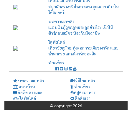
เทคโนโลยีด้านการเกษตร
ปลูกผักสวนครัวในกระถาง ดูแลง่าย เก็บกิน
ได้ตลอดปี
บทความเกษตร
เแอปเงินกู้ถูกกฎหมายดูอย่างไร? เช็กให้
ชัวร์ก่อนสมัคร ป้องกันมิจฉาชีพ
ไลฟ์สไตล์
เที่ยวชัยภูมิ ชมทุ่งดอกกระเจียว ผาหิน และ
น้ำตกสวย แลนด์มาร์กยอดฮิต
ท่องเที่ยว
บทความเกษตร
วีดีโอเกษตร
แบบบ้าน
ท่องเที่ยว
ข้อคิด-ธรรมมะ
สูตรอาหาร
ไลฟ์สไตล์
ติดต่อเรา
© copyright 2026