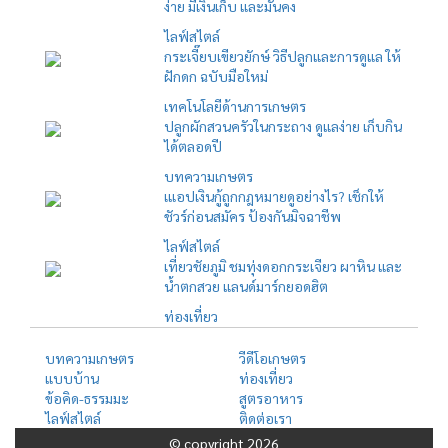
ง่าย มีเงินเก็บ และมั่นคง
ไลฟ์สไตล์
กระเจี๊ยบเขียวยักษ์ วิธีปลูกและการดูแล ให้
ฝักดก ฉบับมือใหม่
เทคโนโลยีด้านการเกษตร
ปลูกผักสวนครัวในกระถาง ดูแลง่าย เก็บกิน
ได้ตลอดปี
บทความเกษตร
เแอปเงินกู้ถูกกฎหมายดูอย่างไร? เช็กให้
ชัวร์ก่อนสมัคร ป้องกันมิจฉาชีพ
ไลฟ์สไตล์
เที่ยวชัยภูมิ ชมทุ่งดอกกระเจียว ผาหิน และ
น้ำตกสวย แลนด์มาร์กยอดฮิต
ท่องเที่ยว
บทความเกษตร
วีดีโอเกษตร
แบบบ้าน
ท่องเที่ยว
ข้อคิด-ธรรมมะ
สูตรอาหาร
ไลฟ์สไตล์
ติดต่อเรา
© copyright 2026