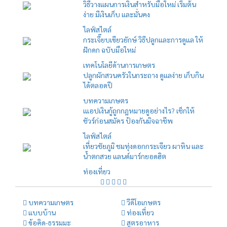
วิธีวางแผนการเงินสำหรับมือใหม่ เริ่มต้น
ง่าย มีเงินเก็บ และมั่นคง
ไลฟ์สไตล์
กระเจี๊ยบเขียวยักษ์ วิธีปลูกและการดูแล ให้
ฝักดก ฉบับมือใหม่
เทคโนโลยีด้านการเกษตร
ปลูกผักสวนครัวในกระถาง ดูแลง่าย เก็บกิน
ได้ตลอดปี
บทความเกษตร
เแอปเงินกู้ถูกกฎหมายดูอย่างไร? เช็กให้
ชัวร์ก่อนสมัคร ป้องกันมิจฉาชีพ
ไลฟ์สไตล์
เที่ยวชัยภูมิ ชมทุ่งดอกกระเจียว ผาหิน และ
น้ำตกสวย แลนด์มาร์กยอดฮิต
ท่องเที่ยว
บทความเกษตร
วีดีโอเกษตร
แบบบ้าน
ท่องเที่ยว
ข้อคิด-ธรรมมะ
สูตรอาหาร