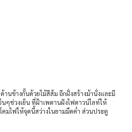
้านข้างกั้นด้วยไม้สีส้ม อีกฝั่งสร้างม้านั่งและมี
็นๆช่วงเย็น ที่ฝ้าเพดานฝังไฟดาวน์ไลท์ให้
บโคมไฟให้จุดนี้สว่างในยามมืดค่ำ ส่วนประตู