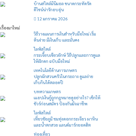
บ้านสไตล์มินิมอล ขนาดกระทัดรัด
ดีไซน์น่ารักอบอุ่น
12 มกราคม 2026
เรื่องมาใหม่
วิธีวางแผนการเงินสำหรับมือใหม่ เริ่ม
ต้นง่าย มีเงินเก็บ และมั่นคง
ไลฟ์สไตล์
กระเจี๊ยบเขียวยักษ์ วิธีปลูกและการดูแล
ให้ฝักดก ฉบับมือใหม่
เทคโนโลยีด้านการเกษตร
ปลูกผักสวนครัวในกระถาง ดูแลง่าย
เก็บกินได้ตลอดปี
บทความเกษตร
เแอปเงินกู้ถูกกฎหมายดูอย่างไร? เช็กให้
ชัวร์ก่อนสมัคร ป้องกันมิจฉาชีพ
ไลฟ์สไตล์
เที่ยวชัยภูมิ ชมทุ่งดอกกระเจียว ผาหิน
และน้ำตกสวย แลนด์มาร์กยอดฮิต
ท่องเที่ยว